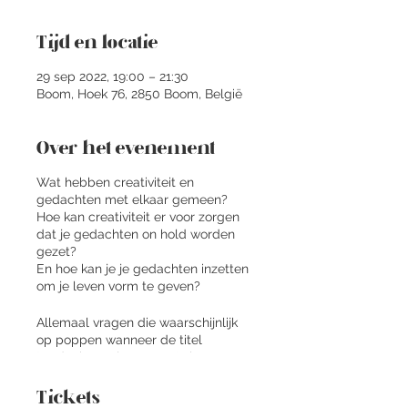
Tijd en locatie
29 sep 2022, 19:00 – 21:30
Boom, Hoek 76, 2850 Boom, België
Over het evenement
Wat hebben creativiteit en
gedachten met elkaar gemeen?
Hoe kan creativiteit er voor zorgen
dat je gedachten on hold worden
gezet?
En hoe kan je je gedachten inzetten
om je leven vorm te geven?
Allemaal vragen die waarschijnlijk
op poppen wanneer de titel
"Gedachten als Servant" ziet staan.
Als je weet dat je gedachten 90%
Tickets