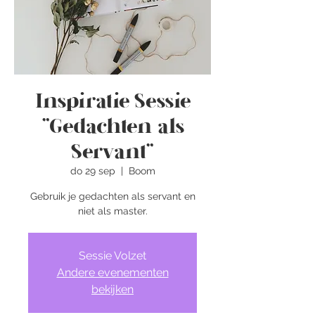
Inspiratie Sessie
"Gedachten als
Servant"
do 29 sep
  |  
Boom
Gebruik je gedachten als servant en
niet als master.
Sessie Volzet
Andere evenementen
bekijken