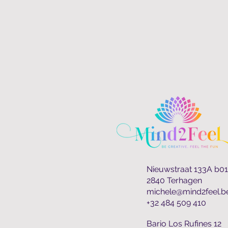
Nieuwstraat 133A b01
2840 Terhagen
michele@mind2feel.b
+32 484 509 410
Bario Los Rufines 12