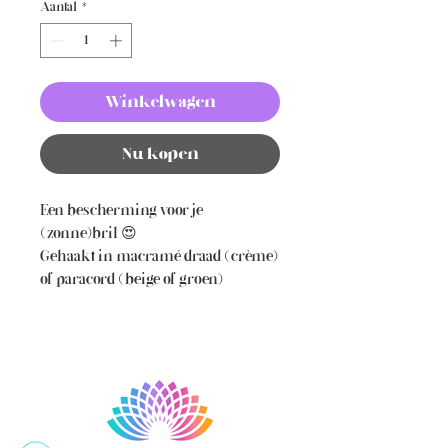
Aantal
*
Winkelwagen
Nu kopen
Een bescherming voor je
(zonne)bril 😍
Gehaakt in macramé draad (crème)
of paracord (beige of groen)