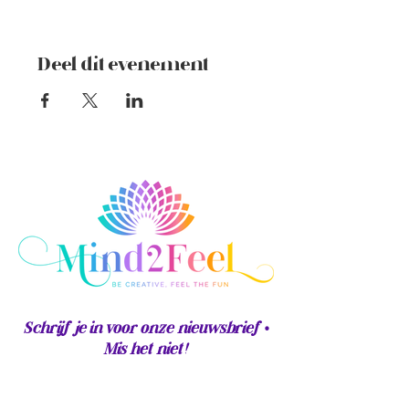
Eén van deze creatieve dingen is
creëren met "zilverklei", een
kneedbare substantie die je
wondere dingen laat maken, zoals
Deel dit evenement
ringen, oorbellen, hangers, enz...
maar ook bladwijzers.
Waar ga je mee naar huis?
- met de kennis van zilverklei, hoe je
kan personaliseren en wat je er
allemaal mee kan doen.
- met een hoofd dat even wat
minder energie nodig heeft omdat je
je focust op slechts 1 ding
- met een aangenaam gevoel door
de gelijkgestemde vibe
- en last but not least... zilveren
bladwijzer, dat je herinnert aan een
leuke tijd
Schrijf je in voor onze nieuwsbrief •
Mis het niet!
Geniet van een hapje en een drankje
met gelijkgestemden en ga er eens
E-mail adres
tussenuit, even enkel wat me-time