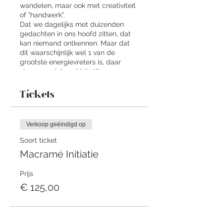
wandelen, maar ook met creativiteit
of "handwerk".
Dat we dagelijks met duizenden
gedachten in ons hoofd zitten, dat
kan niemand ontkennen. Maar dat
dit waarschijnlijk wel 1 van de
grootste energievreters is, daar
staan we niet snel bij stil.
Af en toe moeten we die pauzeknop
Tickets
indrukken en bewust met onze
gedachten omgaan.
Want de keuzes die we maken in
Verkoop geëindigd op
ons leven worden bepaald door
onze gedachten. Gedachten
Soort ticket
ontstaan vanuit onze overtuigingen
Macramé Initiatie
(al dan niet beperkte) en
overtuigingen komen vanuit onze
Prijs
ervaringen. Dus hoe bewuster je kan
omgaan met je gedachten, hoe
€ 125,00
beter je gedrag er kan op
afstemmen en meer je kan "zijn".