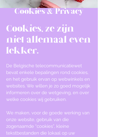
Cookies & Privacy
Cookies, ze zijn
niet allemaal even
lekker.
De Belgische telecommunicatiewet
bevat enkele bepalingen rond cookies,
en het gebruik ervan op webwinkels en
websites. We willen je zo goed mogelijk
informeren over de wetgeving, en over
welke cookies wij gebruiken.
We maken, voor de goede werking van
onze website, gebruik van die
zogenaamde “cookies”, kleine
tekstbestanden die lokaal op uw