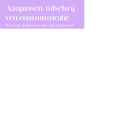
Aanpassen/uitschrij
ven communicatie
Als u uw gegevens aan wilt passen of
uzelf uit onze bestanden wilt laten
halen, kunt u contact met ons op
nemen. Zie onderstaande
contactgegevens.
Cookies uitzetten
De meeste browsers zijn standaard
ingesteld om cookies te accepteren,
maar u kunt uw browser opnieuw
instellen om alle cookies te weigeren of
om aan te geven wanneer een cookie
wordt verzonden. Het is echter mogelijk
dat sommige functies, op onze en
andere websites, niet correct
functioneren als cookies zijn